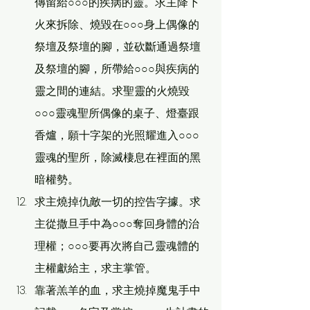
傳留給○○○的疾病的靈。求主降下
火來拆除、燒毀在○○○身上偶像的
祭壇及祭壇的腳，並砍斷通過祭壇
及祭壇的腳，所帶給○○○與疾病的
靈之間的連結。求聖靈的火燒毀
○○○靈魂聖所偶像的桌子、燈臺跟
香爐，願十字架的光照耀進入○○○
靈魂的聖所，除滅棲息在裡面的黑
暗權勢。
求主燒掉仇敵一切的控告字據。求
主從撒旦手中為○○○奪回身體的治
理權；○○○要再次將自己靈魂體的
主權獻給主，求主掌管。
靠著羔羊的血，求主燒掉魔鬼手中