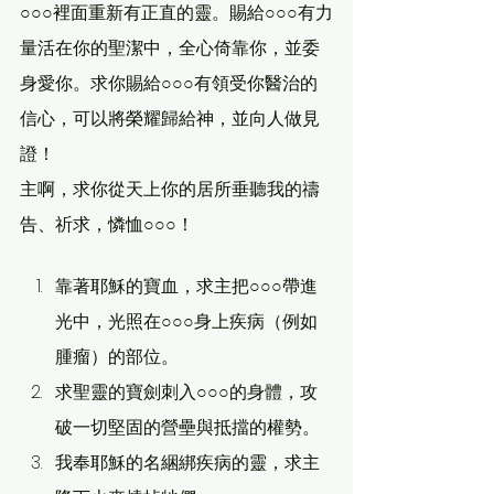
○○○裡面重新有正直的靈。賜給○○○有力
量活在你的聖潔中，全心倚靠你，並委
身愛你。求你賜給○○○有領受你醫治的
信心，可以將榮耀歸給神，並向人做見
證！
主啊，求你從天上你的居所垂聽我的禱
告、祈求，憐恤○○○！
靠著耶穌的寶血，求主把○○○帶進
光中，光照在○○○身上疾病（例如
腫瘤）的部位。
求聖靈的寶劍刺入○○○的身體，攻
破一切堅固的營壘與抵擋的權勢。
我奉耶穌的名綑綁疾病的靈，求主