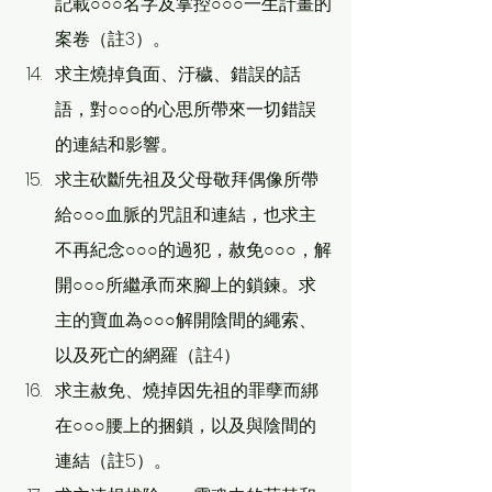
記載○○○名字及掌控○○○一生計畫的
案卷（註3）。
求主燒掉負面、汙穢、錯誤的話
語，對○○○的心思所帶來一切錯誤
的連結和影響。
求主砍斷先祖及父母敬拜偶像所帶
給○○○血脈的咒詛和連結，也求主
不再紀念○○○的過犯，赦免○○○，解
開○○○所繼承而來腳上的鎖鍊。求
主的寶血為○○○解開陰間的繩索、
以及死亡的網羅（註4）
求主赦免、燒掉因先祖的罪孽而綁
在○○○腰上的捆鎖，以及與陰間的
連結（註5）。