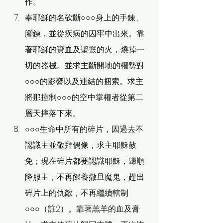
作。
奉耶穌的名砍斷○○○身上的手鍊、
腳鍊，並從疾病的囚牢中出來。靠
著耶穌的寶血及聖靈的火，燒掉一
切的器械。並求主斷開地的權勢對
○○○的影響以及連結的捆索。求主
將那控制○○○的空中掌權者從第二
層天摔落下來。
○○○生命中所有的碎片，因過去不
認識主並敬拜偶像，求主耶穌赦
免；現在碎片都要認識耶穌，歸順
降服主，不再餵養撒旦魔鬼，趕出
碎片上的仇敵，不再繼續轄制
○○○（註2）。靠著羔羊的血及膏