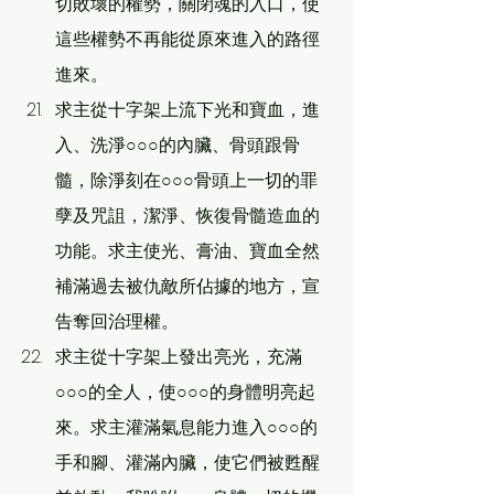
切敗壞的權勢，關閉魂的入口，使
這些權勢不再能從原來進入的路徑
進來。
求主從十字架上流下光和寶血，進
入、洗淨○○○的內臟、骨頭跟骨
髓，除淨刻在○○○骨頭上一切的罪
孽及咒詛，潔淨、恢復骨髓造血的
功能。求主使光、膏油、寶血全然
補滿過去被仇敵所佔據的地方，宣
告奪回治理權。
求主從十字架上發出亮光，充滿
○○○的全人，使○○○的身體明亮起
來。求主灌滿氣息能力進入○○○的
手和腳、灌滿內臟，使它們被甦醒