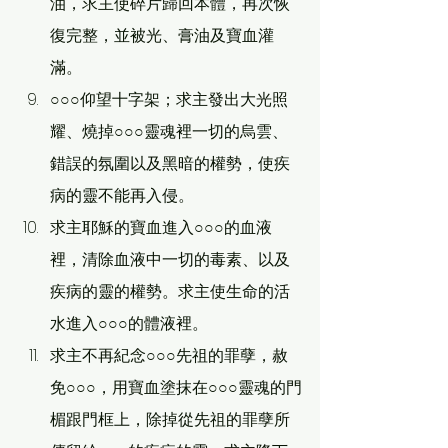
油，求主使碎片歸回本體，再次恢
復完整，並被光、膏油及寶血灌
滿。
○○○仰望十字架；求主發出大光照
耀、燒掉○○○靈魂裡一切的烏雲、
錯誤的氛圍以及黑暗的權勢，使疾
病的靈不能再入侵。
求主耶穌的寶血進入○○○的血液
裡，清除血液中一切的毒素、以及
疾病的靈的權勢。求主使生命的活
水進入○○○的體液裡。
求主不再紀念○○○先祖的罪孽，赦
免○○○，用寶血塗抹在○○○靈魂的門
楣跟門框上，除掉從先祖的罪孽所