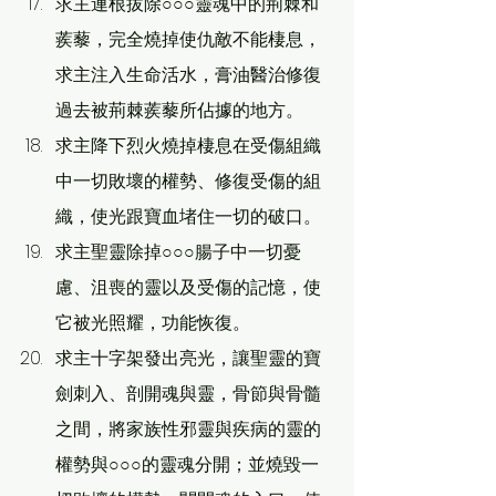
求主連根拔除○○○靈魂中的荊棘和
蒺藜，完全燒掉使仇敵不能棲息，
求主注入生命活水，膏油醫治修復
過去被荊棘蒺藜所佔據的地方。
求主降下烈火燒掉棲息在受傷組織
中一切敗壞的權勢、修復受傷的組
織，使光跟寶血堵住一切的破口。
求主聖靈除掉○○○腸子中一切憂
慮、沮喪的靈以及受傷的記憶，使
它被光照耀，功能恢復。
求主十字架發出亮光，讓聖靈的寶
劍刺入、剖開魂與靈，骨節與骨髓
之間，將家族性邪靈與疾病的靈的
權勢與○○○的靈魂分開；並燒毀一