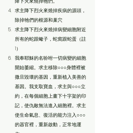
降下火來燒掉牠們。
求主降下烈火來燒掉疾病的源頭，
除掉牠們的根源和巢穴
求主降下烈火來燒掉病變細胞附近
所有的蛇跟蠍子，蛇窩跟蛇蛋（註
1）
我奉耶穌的名吩咐一切病變的細胞
開始萎縮。求主移除○○○身體裡被
撒旦毀壞的基因，重新植入美善的
基因。我支取寶血，求主與○○○立
約，在每個細胞上畫下十字架的印
記，使仇敵無法進入細胞裡。求主
使生命氣息、復活的能力注入○○○
的器官裡，重新啟動，正常地運