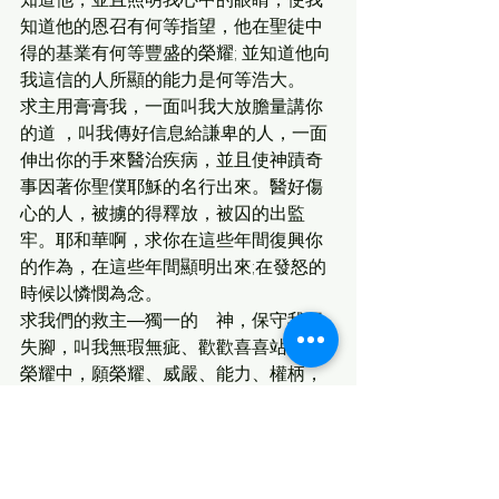
知道他的恩召有何等指望，他在聖徒中
得的基業有何等豐盛的榮耀; 並知道他向
我這信的人所顯的能力是何等浩大。
求主用膏膏我，一面叫我大放膽量講你
的道 ，叫我傳好信息給謙卑的人，一面
伸出你的手來醫治疾病，並且使神蹟奇
事因著你聖僕耶穌的名行出來。醫好傷
心的人，被擄的得釋放，被囚的出監
牢。耶和華啊，求你在這些年間復興你
的作為，在這些年間顯明出來;在發怒的
時候以憐憫為念。
求我們的救主―獨一的　神，保守我不
失腳，叫我無瑕無疵、歡歡喜喜站在他
榮耀中，願榮耀、威嚴、能力、權柄，
因我們的主耶穌基督歸與他，從萬古以
前並現今，直到永永遠遠。阿們。
禱告文
每日禱告文