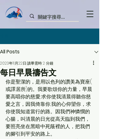
文章
All Posts
2023年11月22日
讀畢需時 2 分鐘
每日早晨禱告文
你是聖潔的，是用以色列的讚美為寶座( 
或譯:居所)的。我要歌頌你的力量，早晨
要高唱你的慈愛;求你使我清晨得聽你慈
愛之言，因我倚靠你;我的心仰望你，求
你使我知道當行的路。因我們神憐憫的
心腸，叫清晨的日光從高天臨到我們，
要照亮坐在黑暗中死蔭裡的人，把我們
的腳引到平安的路上。