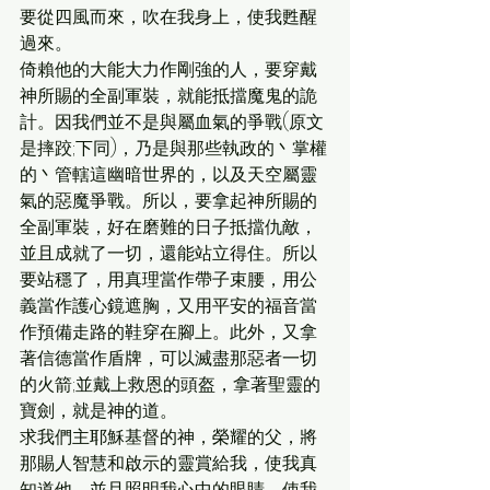
要從四風而來，吹在我身上，使我甦醒
過來。
倚賴他的大能大力作剛強的人，要穿戴
神所賜的全副軍裝，就能抵擋魔鬼的詭
計。因我們並不是與屬血氣的爭戰(原文
是摔跤;下同)，乃是與那些執政的丶掌權
的丶管轄這幽暗世界的，以及天空屬靈
氣的惡魔爭戰。所以，要拿起神所賜的
全副軍裝，好在磨難的日子抵擋仇敵，
並且成就了一切，還能站立得住。所以
要站穩了，用真理當作帶子束腰，用公
義當作護心鏡遮胸，又用平安的福音當
作預備走路的鞋穿在腳上。此外，又拿
著信德當作盾牌，可以滅盡那惡者一切
的火箭;並戴上救恩的頭盔，拿著聖靈的
寶劍，就是神的道。
求我們主耶穌基督的神，榮耀的父，將
那賜人智慧和啟示的靈賞給我，使我真
知道他，並且照明我心中的眼睛，使我