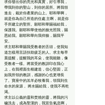
求你發出你的亮光和真實，好引導我，
帶我到你的聖山，到你的居所。將我領
進去，栽於你產業的山上。耶和華啊，
就是你為自己所造的住處;主啊，就是你
手所建立的聖所。願耶和華賜福給我，
保護我。願耶和華使他的臉光照我，賜
恩給我。願耶和華向我仰臉，賜我平
安。
求主耶和華賜我受教者的舌頭，使我知
道怎樣用言語扶助疲乏的人。求主每早
晨提醒，提醒我的耳朵，使我能聽，像
受教者一樣。將當受的教訓印在我心
上，在我裡面生根建造，信心堅固，正
如我所領的教訓，感謝的心也更增長
了。寶座中的羔羊必牧養我，領我到生
命水的泉源， 將水賜給我，使我不再乾
渴。
求主以公義的靈和焚燒的靈，將我的污
穢洗去，成為聖潔的，我宣告:氣息啊，