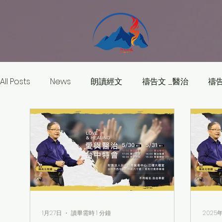
All Posts
News
朗讀經文
禱告文 _醫治
禱告
聖經學院
愛與醫治
1月27日
讀畢需時 1 分鐘
2025年