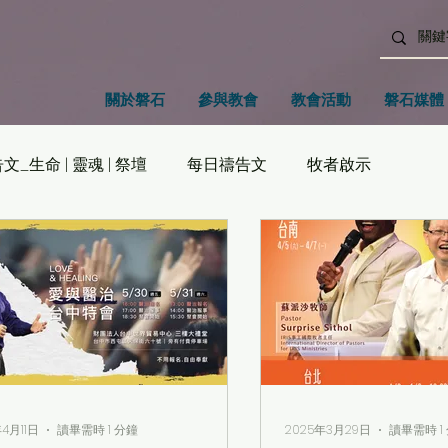
關於磐石
參與教會
教會活動
磐石媒體
文_生命 | 靈魂 | 祭壇
每日禱告文
牧者啟示
4月11日
讀畢需時 1 分鐘
2025年3月29日
讀畢需時 1