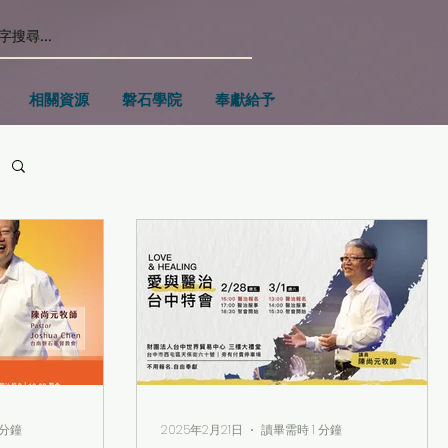
相關資源
磐石學院
奉獻給予
 分鐘
2025年2月21日
讀畢需時 1 分鐘