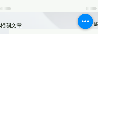
查看全部
相關文章
4月朗讀經文 - 效法
磐石聖經學院第