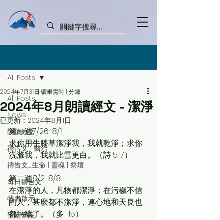
文章
All Posts
2024年7月31日
讀畢需時 1 分鐘
All Posts
2024年8月朗讀經文 - 潔淨
News
已更新：
2024年8月1日
第一週7/26-8/1
朗讀經文
求你用牛膝草潔淨我，我就乾淨；求你
禱告文 _醫治
洗滌我，我就比雪更白。（詩 51:7）
禱告文_生命 | 靈魂 | 祭壇
第二週8/2-8/8
每日禱告文
在潔淨的人，凡物都潔淨；在污穢不信
牧者啟示
的人，甚麼都不潔淨，連心地和天良也
都污穢了。（多 1:15）
聖經學院