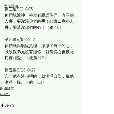
愛與醫治
第三週8/9-8/15
你們親近神，神就必親近你們。有罪的
人哪，要潔淨你們的手！心懷二意的人
哪，要清潔你們的心！（雅 4:8）
第四週8/16-8/22
你們既因順從真理，潔淨了自己的心，
以致愛弟兄沒有虛假，就當從心裡彼此
切實相愛。（彼前 1:22）
第五週8/23-8/29
凡向他有這指望的，就潔淨自己，像他
潔淨一樣。（約一3:3）
朗讀經文
News