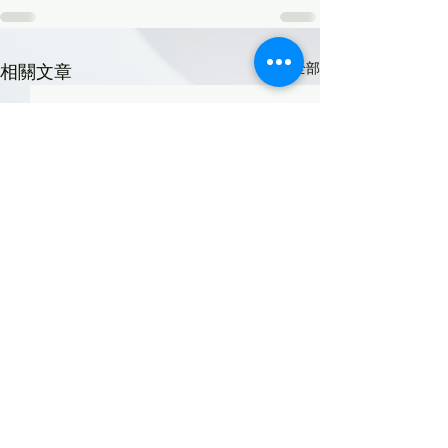
查看全部
相關文章
4月朗讀經文 - 效法
磐石聖經學院第
期錄取名單