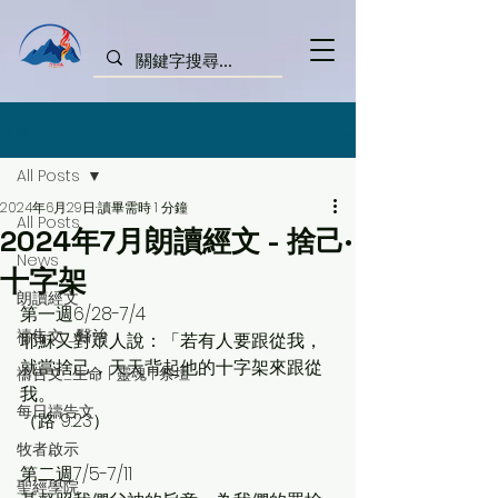
文章
All Posts
2024年6月29日
讀畢需時 1 分鐘
All Posts
2024年7月朗讀經文 - 捨己·
News
十字架
朗讀經文
第一週6/28-7/4
禱告文 _醫治
耶穌又對眾人說：「若有人要跟從我，
就當捨己，天天背起他的十字架來跟從
禱告文_生命 | 靈魂 | 祭壇
我。
每日禱告文
（路 9:23）
牧者啟示
第二週7/5-7/11
聖經學院