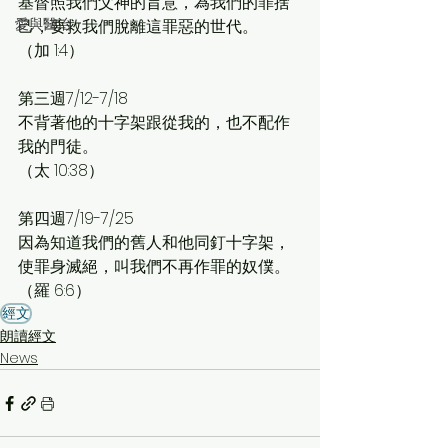
基督照我們父神的旨意，為我們的罪捨
愛與醫治
己，要救我們脫離這罪惡的世代。
（加 1:4）
第三週7/12-7/18
不背著他的十字架跟從我的，也不配作
我的門徒。
（太 10:38）
第四週7/19-7/25
因為知道我們的舊人和他同釘十字架，
使罪身滅絕，叫我們不再作罪的奴僕。
（羅 6:6）
經文
朗讀經文
News