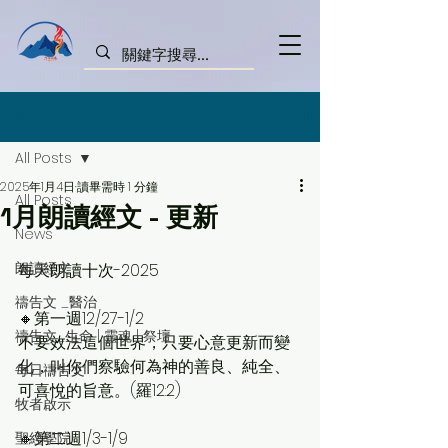
文章
All Posts
2025年1月4日
讀畢需時 1 分鐘
All Posts
1月朗讀經文 - 更新
News
朗讀經文
每天朗讀十次-2025
禱告文 _醫治
🔸第一週12/27-1/2
禱告文_生命 | 靈魂 | 祭壇
不要效法這個世界，只要心意更新而變
化，叫你們察驗何為神的善良、純全、
每日禱告文
可喜悅的旨意。(羅12:2)
牧者啟示
🔸第二週1/3-1/9
聖經學院