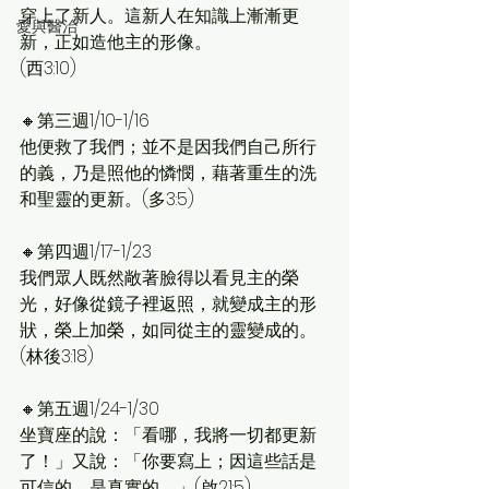
穿上了新人。這新人在知識上漸漸更
愛與醫治
新，正如造他主的形像。
(西3:10)
🔸第三週1/10-1/16
他便救了我們；並不是因我們自己所行
的義，乃是照他的憐憫，藉著重生的洗
和聖靈的更新。(多3:5)
🔸第四週1/17-1/23
我們眾人既然敞著臉得以看見主的榮
光，好像從鏡子裡返照，就變成主的形
狀，榮上加榮，如同從主的靈變成的。
(林後3:18)
🔸第五週1/24-1/30
坐寶座的說：「看哪，我將一切都更新
了！」又說：「你要寫上；因這些話是
可信的，是真實的。」(啟21:5)