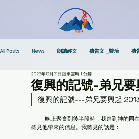
All Posts
News
朗讀經文
禱告文 _醫治
禱告
2023年12月21日
讀畢需時 1 分鐘
聖經學院
愛與醫治
復興的記號-弟兄要興起 
復興的記號---弟兄要興起 2013
         晚上聚會到後半段時，我進到
聽見他帶來的信息。我聽見的話是：