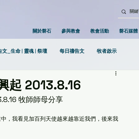
關於磐石
參與教會
教會活動
磐石媒體
文_生命 | 靈魂 | 祭壇
每日禱告文
牧者啟示
2013.8.16
.8.16 牧師師母分享
神的同在中，我看見加百列天使越來越靠近我們，後來我